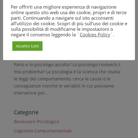
Per offrirti una migliore esperienza di navigazione
online questo sito web usa dei cookie, propri e di terze
parti. Continuando a navigare sul sito acconsenti
all’utilizzo dei cookie. Scopri di più sull’uso dei cookie e
La seduta con uno psicologo cognitivo-
sulla possibilità di modificarne le impostazioni o
comportamentale
negare il consenso leggendo la `
Cookies Policy
`.
da
Silvia Gálvez
|
Feb 10, 2021
|
Cognitivo-
Comportamentale
Accetto tutti
Cosa posso aspettarmi se vado da uno psicologo?
Parlo e lo psicologo ascolta? Lo psicologo risolverà il
mio problema? La psicologia è la scienza che studia
le leggi del comportamento, cerca le cause e le
conseguenze nonché le variabili in cui possiamo
intervenire per...
Categorie
Benessere Psicologico
Cognitivo-Comportamentale