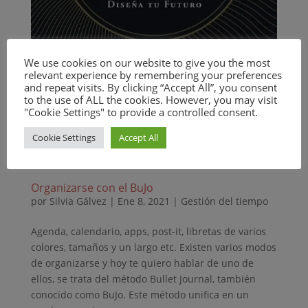
We use cookies on our website to give you the most
relevant experience by remembering your preferences
and repeat visits. By clicking “Accept All”, you consent
to the use of ALL the cookies. However, you may visit
"Cookie Settings" to provide a controlled consent.
Cookie Settings
Accept All
Organizarse con el BuJo
por
Silvia Gálvez
|
Ene 8, 2021
|
Gestión del tiempo
Agenda, calendario, apps, post-it, libretas de varios
colores, tamaños y un largo etc. Existen varios modos
de organizarse y hoy te quiero hablar de uno de
ellos, se trata del método Bullet Journal, también
conocido como BuJo. Este método unifica en un